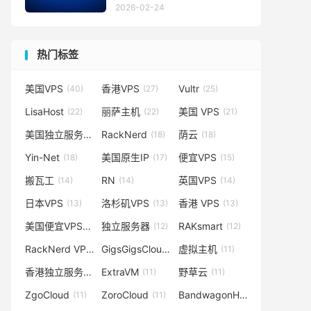
2026-02-24
热门标签
美国VPS
香港VPS
Vultr
(40)
(27)
(25)
LisaHost
丽萨主机
美国 VPS
(22)
(22)
(21)
美国独立服务器
RackNerd
荫云
(19)
(18)
(18)
Yin-Net
美国原生IP
便宜VPS
(18)
(17)
(15)
搬瓦工
RN
英国VPS
(14)
(14)
(14)
日本VPS
洛杉矶VPS
香港 VPS
(13)
(13)
(13)
美国便宜VPS
独立服务器
RAKsmart
(12)
(12)
(12)
RackNerd VPS
GigsGigsCloud
虚拟主机
(11)
(11)
(11)
香港独立服务器
ExtraVM
野草云
(11)
(11)
(11)
ZgoCloud
ZoroCloud
BandwagonHost
(11)
(11)
(10)