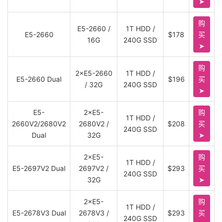
➤
购
E5-2660 /
1T HDD /
E5-2660
$178
买
16G
240G SSD
➤
购
2×E5-2660
1T HDD /
E5-2660 Dual
$196
买
/ 32G
240G SSD
➤
E5-
2×E5-
购
1T HDD /
2660V2/2680V2
2680V2 /
$208
买
240G SSD
Dual
32G
➤
2×E5-
购
1T HDD /
E5-2697V2 Dual
2697V2 /
$293
买
240G SSD
32G
➤
2×E5-
购
1T HDD /
E5-2678V3 Dual
2678V3 /
$293
买
240G SSD