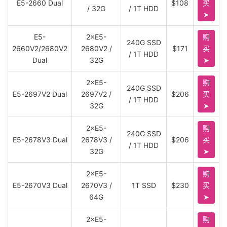
E5-2660 Dual
$108
买
/ 32G
/ 1T HDD
➤
E5-
2×E5-
购
240G SSD
2660V2/2680V2
2680V2 /
$171
买
/ 1T HDD
Dual
32G
➤
2×E5-
购
240G SSD
E5-2697V2 Dual
2697V2 /
$206
买
/ 1T HDD
32G
➤
2×E5-
购
240G SSD
E5-2678V3 Dual
2678V3 /
$206
买
/ 1T HDD
32G
➤
2×E5-
购
E5-2670V3 Dual
2670V3 /
1T SSD
$230
买
64G
➤
2×E5-
购