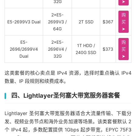
32G
➤
2×E5-
购
E5-2699V3 Dual
2699V3 /
2T SSD
$367
买
64G
➤
E5-
2×E5-
购
1T HDD /
2696/2699V4
2696V4 /
$373
买
240G SSD
Dual
32G
➤
这类套餐的核心卖点是 IPv4 资源，选择时重点确认 IPv4
数量、IP 段规则和续费成本。
四、Lightlayer圣何塞大带宽服务器套餐
Lightlayer 圣何塞大带宽服务器适合大流量传输、下载分
发、视频业务节点和海外业务加速等场景。该类套餐默认 2
个 IPv4 起，多数配置提供 1Gbps 起步带宽，EPYC 75F3