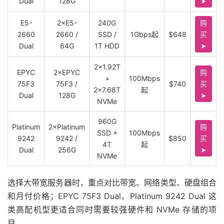
Dual
128G
➤
E5-
2×E5-
240G
购
2660
2660 /
SSD /
1Gbps起
$648
买
Dual
64G
1T HDD
➤
2×1.92T
EPYC
2×EPYC
购
+
100Mbps
75F3
75F3 /
$740
买
2×7.68T
起
Dual
128G
➤
NVMe
960G
Platinum
2×Platinum
购
SSD +
100Mbps
9242
9242 /
$850
买
4T
起
Dual
256G
➤
NVMe
选择大带宽服务器时，重点对比带宽、网络类型、硬盘组合
和月付价格；EPYC 75F3 Dual、Platinum 9242 Dual 这
类高配机型更适合同时需要较强硬件和 NVMe 存储的项
目。