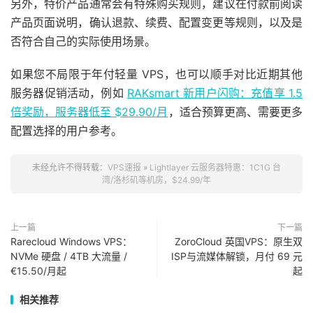
另外，特价产品通常会有特殊购买规则，建议在付款前阅读
产品页面说明，确认退款、续费、配置变更等规则，以及是
否符合自己的实际使用场景。
如果您不局限于年付轻量 VPS，也可以顺手对比近期其他
服务器促销活动，例如
RAKsmart 新用户闪购：充值享 1.5
倍奖励，服务器低至 $29.90/月
，适合预算更高、需要更多
配置选择的用户参考。
未经允许不得转载：
VPS速报
»
Lightlayer 云服务器特惠：1C1G 台
湾/洛杉矶等机房，$24.99/年
上一篇
下一篇
Rarecloud Windows VPS：
ZoroCloud 英国VPS：原生双
NVMe 硬盘 / 4TB 大流量 /
ISP与流媒体解锁，月付 69 元
€15.50/月起
起
相关推荐