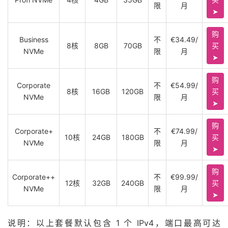
限
月
➤
购
Business
不
€34.49/
8核
8GB
70GB
买
NVMe
限
月
➤
购
Corporate
不
€54.99/
8核
16GB
120GB
买
NVMe
限
月
➤
购
Corporate+
不
€74.99/
10核
24GB
180GB
买
NVMe
限
月
➤
购
Corporate++
不
€99.99/
12核
32GB
240GB
买
NVMe
限
月
➤
说明：以上套餐默认包含 1 个 IPv4，端口最高可达