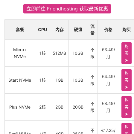
立即前往 Friendhosting 获取最新优惠
流
套餐
CPU
内存
硬盘
价格
购买
量
购
Micro+
不
€3.49/
1核
512MB
10GB
买
NVMe
限
月
➤
购
不
€4.49/
Start NVMe
1核
1GB
10GB
买
限
月
➤
购
不
€8.49/
Plus NVMe
2核
2GB
20GB
买
限
月
➤
购
不
€17.25/
Profi NVMe
4核
4GB
35GB
买