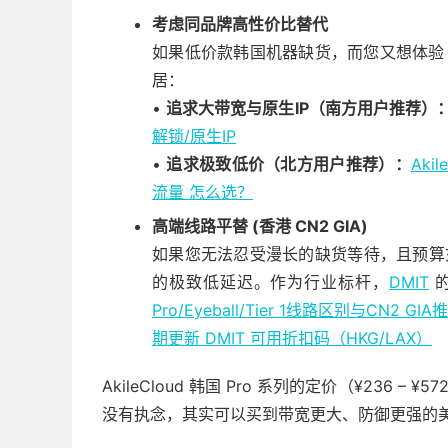
考虑同品牌高性价比替代
如果低价款韩国机器缺货，而您又想体验 A
居：
•
追求大带宽与原生IP（南方用户推荐）
解锁/原生IP
•
追求极致低价（北方用户推荐）：
Aki
流量 怎么选？
高端线路平替 (香港 CN2 GIA)
如果您无法忍受漫长的缺货等待，且预算充足，
的极致低延迟。作为行业标杆，
DMIT
的
Pro/Eyeball/Tier 1线路区别与CN2 GIA
期更新 DMIT 可用折扣码（HKG/LAX）
AkileCloud 韩国 Pro 系列的定价（¥236
没有执念，其实可以买到带宽更大、防御更强的美国 