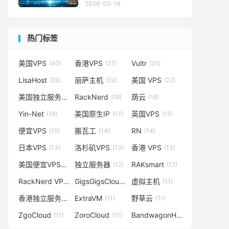
2026-05-19
热门标签
美国VPS
香港VPS
Vultr
(40)
(27)
(25)
LisaHost
丽萨主机
美国 VPS
(22)
(22)
(22)
美国独立服务器
RackNerd
荫云
(19)
(18)
(18)
Yin-Net
美国原生IP
英国VPS
(18)
(17)
(15)
便宜VPS
搬瓦工
RN
(15)
(14)
(14)
日本VPS
洛杉矶VPS
香港 VPS
(13)
(13)
(13)
美国便宜VPS
独立服务器
RAKsmart
(12)
(12)
(12)
RackNerd VPS
GigsGigsCloud
虚拟主机
(11)
(11)
(11)
香港独立服务器
ExtraVM
野草云
(11)
(11)
(11)
ZgoCloud
ZoroCloud
BandwagonHost
(11)
(11)
(10)