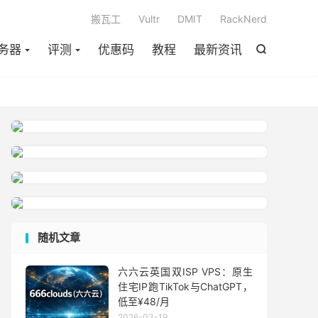

搬瓦工
Vultr
DMIT
RackNerd
务器
评测
优惠码
教程
最新资讯

随机文章
六六云英国双ISP VPS：原生
住宅IP跑TikTok与ChatGPT，
低至¥48/月
2026-03-19