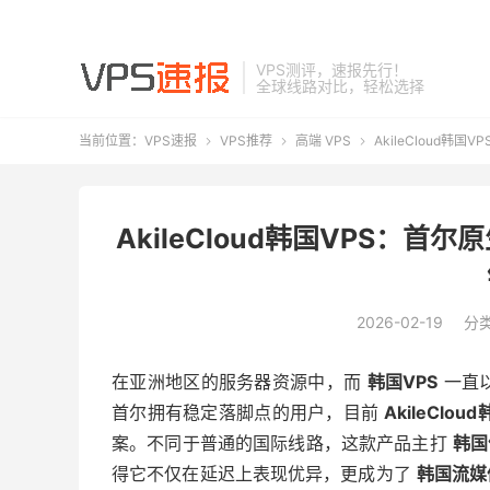
VPS测评，速报先行！
全球线路对比，轻松选择
当前位置：
VPS速报
VPS推荐
高端 VPS
AkileCloud韩



AkileCloud韩国VPS：
2026-02-19
分
在亚洲地区的服务器资源中，而
韩国VPS
一直
首尔拥有稳定落脚点的用户，目前
AkileClou
案。不同于普通的国际线路，这款产品主打
韩国
得它不仅在延迟上表现优异，更成为了
韩国流媒