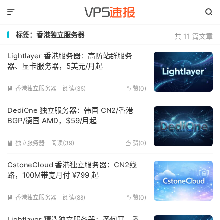


标签：香港独立服务器
共 11 篇文章
Lightlayer 香港服务器：高防站群服务
器、显卡服务器，5美元/月起
香港独立服务器
阅读(35)
赞(
0
)


DediOne 独立服务器：韩国 CN2/香港
BGP/德国 AMD，$59/月起
独立服务器
阅读(39)
赞(
0
)


CstoneCloud 香港独立服务器：CN2线
路，100M带宽月付 ¥799 起
香港独立服务器
阅读(88)
赞(
0
)


Lightlayer 精选独立服务器：圣何塞、香